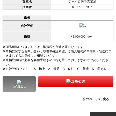
在庫地
ジャイロ矢巾営業所
担当者
019-681-7936
備考
自社評価
価格
\ 1,000,000
（税別）
※
商品価格につきましては、消費税が別途必要になります。
※
車輛に関するお問い合わせや現車確認希望、ご購入後の納車場所・陸送につ
きましてもお気軽にご相談ください。
※
車輛取得時に必要な各種手続きの代行も承っておりますのでご安心くださ
い。
※
自社評価について S…極上 A…優秀 B…良好 C…普通 D…難あり
写真DL
前のページに戻る