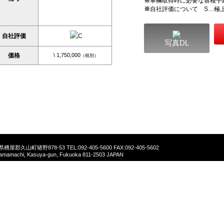
※
車輛取得時に必要な各種手
※
自社評価について S…極
自社評価
写真DL
価格
\ 1,750,000
（税別）
福岡県糟屋郡久山町猪野878-53
TEL:092-405-5600 FAX:092-405-5602
yamamachi, Kasuya-gun, Fukuoka 811-2503 JAPAN