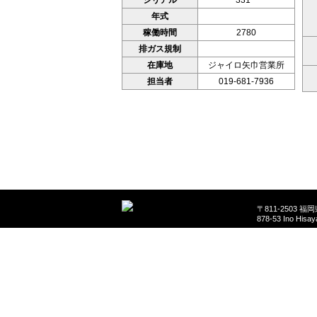
シリアル
331**
年式
稼働時間
2780
排ガス規制
在庫地
ジャイロ矢巾営業所
担当者
019-681-7936
〒811-2503 
878-53 Ino Hisa