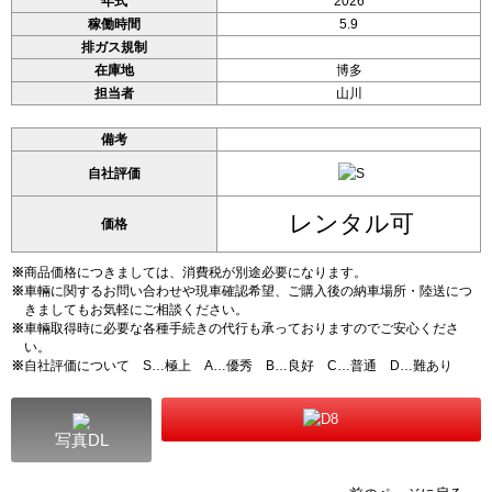
年式
2026
稼働時間
5.9
排ガス規制
在庫地
博多
担当者
山川
備考
自社評価
レンタル可
価格
※
商品価格につきましては、消費税が別途必要になります。
※
車輛に関するお問い合わせや現車確認希望、ご購入後の納車場所・陸送につ
きましてもお気軽にご相談ください。
※
車輛取得時に必要な各種手続きの代行も承っておりますのでご安心くださ
い。
※
自社評価について S…極上 A…優秀 B…良好 C…普通 D…難あり
写真DL