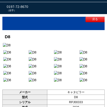
0197-72-8670
（岩手）
戻る
D8
メーカー
キャタピラー
型式
D8
シリアル
RPJ00333