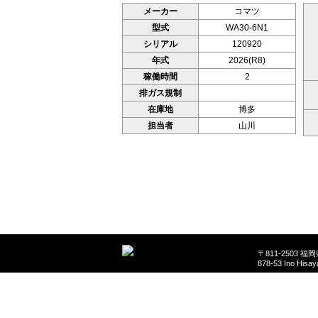
メーカー
コマツ
型式
WA30-6N1
シリアル
120920
年式
2026(R8)
稼働時間
2
排ガス規制
在庫地
博多
担当者
山川
〒811-2503 
878-53 Ino Hisa