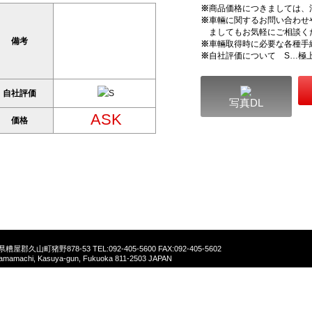
※
商品価格につきましては、
※
車輛に関するお問い合わせ
ましてもお気軽にご相談く
備考
※
車輛取得時に必要な各種手
※
自社評価について S…極
自社評価
写真DL
ASK
価格
福岡県糟屋郡久山町猪野878-53
TEL:092-405-5600 FAX:092-405-5602
yamamachi, Kasuya-gun, Fukuoka 811-2503 JAPAN