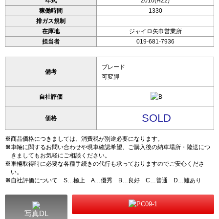
年式
2010(H22)
稼働時間
1330
排ガス規制
在庫地
ジャイロ矢巾営業所
担当者
019-681-7936
ブレード
備考
可変脚
自社評価
SOLD
価格
※
商品価格につきましては、消費税が別途必要になります。
※
車輛に関するお問い合わせや現車確認希望、ご購入後の納車場所・陸送につ
きましてもお気軽にご相談ください。
※
車輛取得時に必要な各種手続きの代行も承っておりますのでご安心くださ
い。
※
自社評価について S…極上 A…優秀 B…良好 C…普通 D…難あり
写真DL