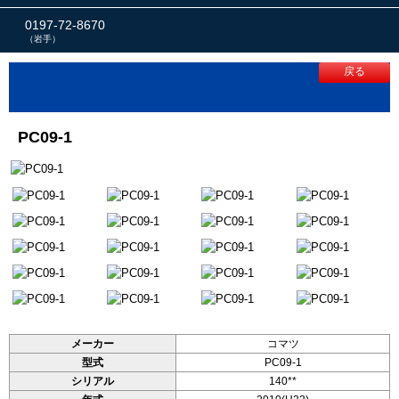
0197-72-8670
（岩手）
戻る
PC09-1
メーカー
コマツ
型式
PC09-1
シリアル
140**