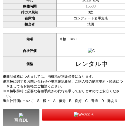
年式
2012(H24)
稼働時間
15533
排ガス規制
3次
在庫地
コンフォート岩手支店
担当者
濱田
備考
車検 R8/11
自社評価
レンタル中
価格
※
商品価格につきましては、消費税が別途必要になります。
※
車輛に関するお問い合わせや現車確認希望、ご購入後の納車場所・陸送につ
きましてもお気軽にご相談ください。
※
車輛取得時に必要な各種手続きの代行も承っておりますのでご安心くださ
い。
※
自社評価について S…極上 A…優秀 B…良好 C…普通 D…難あり
写真DL