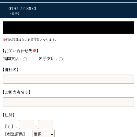
0197-72-8670
（岩手）
※
印の項目は入力必須項目となります。
【お問い合わせ先
※
】
福岡支店：
｜ 岩手支店：
【御社名】
【ご担当者名
※
】
【住所】
【〒】：
-
【都道府県】：