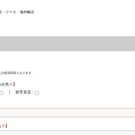
売・リース・海外輸出
入力必須項目となります。
わせ先
※
】
｜ 岩手支店：
名
※
】